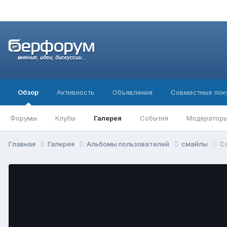
Обзор
Активность
Объявления
Совместные пок
Форумы
Клубы
Галерея
События
Модератор
Главная
Галерея
Альбомы пользователей
смайлы
C