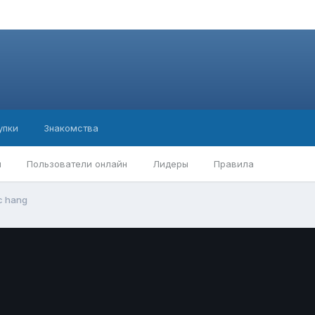
упки
Знакомства
ы
Пользователи онлайн
Лидеры
Правила
c hang