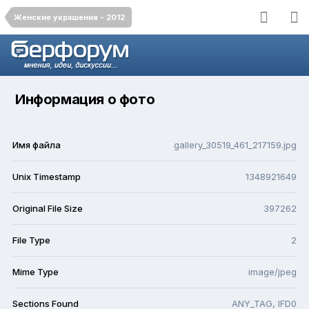
Женские украшения - 2012
Информация о фото
Имя файла
gallery_30519_461_217159.jpg
Unix Timestamp
1348921649
Original File Size
397262
File Type
2
Mime Type
image/jpeg
Sections Found
ANY_TAG, IFD0