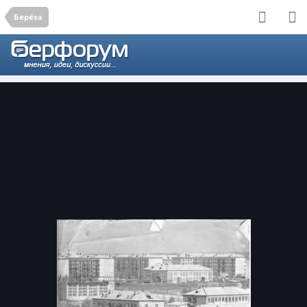
Берёза