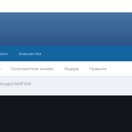
упки
Знакомства
ы
Пользователи онлайн
Лидеры
Правила
tImageCAWIFYD6