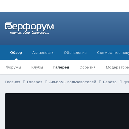
Обзор
Активность
Объявления
Совместные пок
Форумы
Клубы
Галерея
События
Модератор
Главная
Галерея
Альбомы пользователей
Берёза
ge