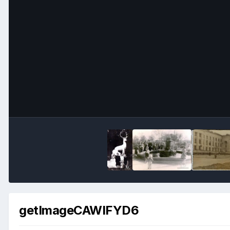
getImageCAWIFYD6