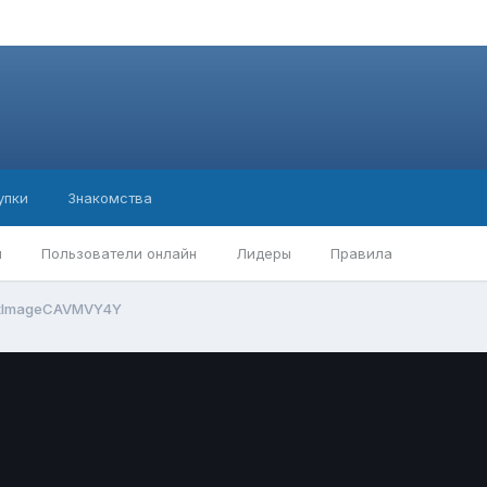
упки
Знакомства
ы
Пользователи онлайн
Лидеры
Правила
tImageCAVMVY4Y