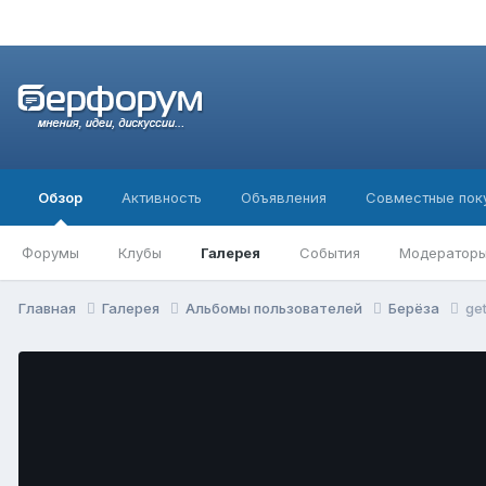
Обзор
Активность
Объявления
Совместные пок
Форумы
Клубы
Галерея
События
Модератор
Главная
Галерея
Альбомы пользователей
Берёза
ge