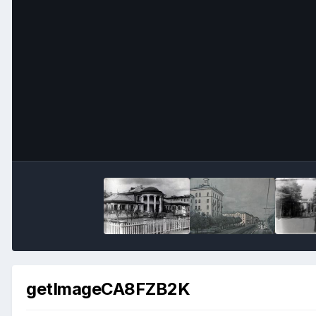
getImageCA8FZB2K