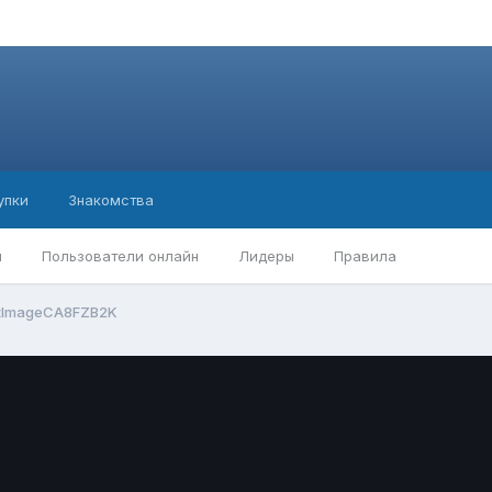
упки
Знакомства
ы
Пользователи онлайн
Лидеры
Правила
tImageCA8FZB2K