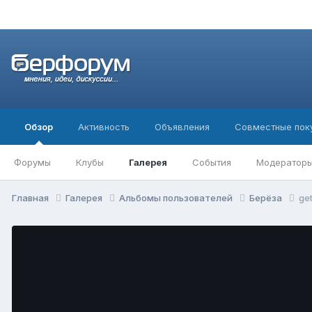
Обзор
Активность
Объявления
Совместные пок
Форумы
Клубы
Галерея
События
Модератор
Главная
Галерея
Альбомы пользователей
Берёза
ge