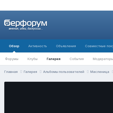
Обзор
Активность
Объявления
Совместные пок
Форумы
Клубы
Галерея
События
Модератор
Главная
Галерея
Альбомы пользователей
Масленица