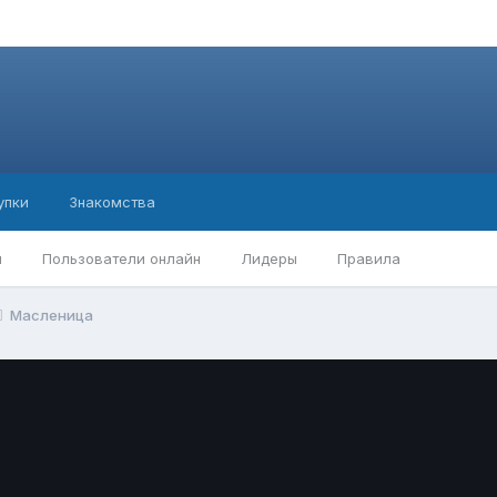
упки
Знакомства
ы
Пользователи онлайн
Лидеры
Правила
Масленица