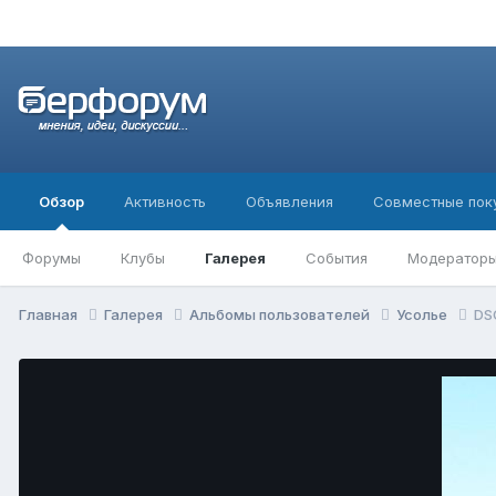
Обзор
Активность
Объявления
Совместные пок
Форумы
Клубы
Галерея
События
Модератор
Главная
Галерея
Альбомы пользователей
Усолье
DS