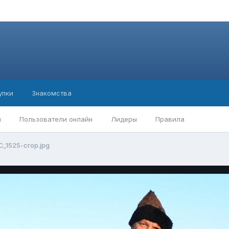
упки
Знакомства
ы
Пользователи онлайн
Лидеры
Правила
C_1525-crop.jpg