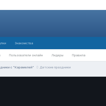
упки
Знакомства
ы
Пользователи онлайн
Лидеры
Правила
здники с "Карамелей"
Детские праздники