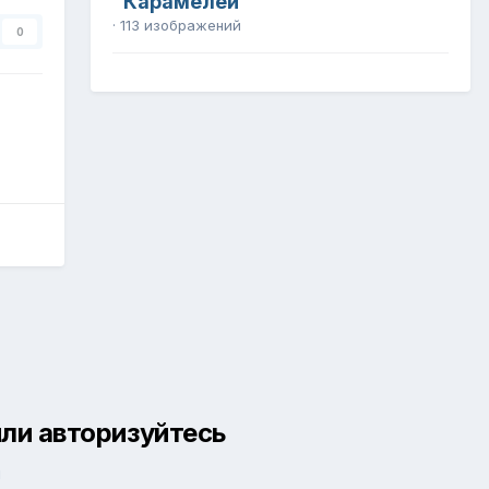
"Карамелей"
· 113 изображений
0
ли авторизуйтесь
й