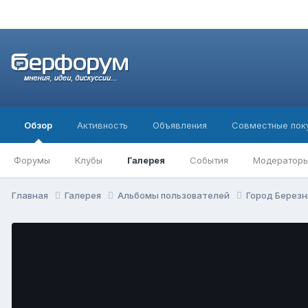
Обзор
Активность
Объявления
Совместные пок
Форумы
Клубы
Галерея
События
Модератор
Главная
Галерея
Альбомы пользователей
Город Березн