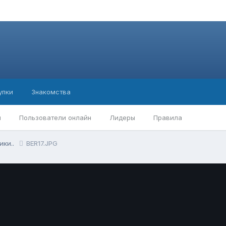
упки
Знакомства
ы
Пользователи онлайн
Лидеры
Правила
ики..
BER17.JPG