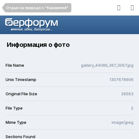
Отдых на природе с "Карамелей"
Информация о фото
File Name
gallery_44086_367_3067.jpg
Unix Timestamp
1307678906
Original File Size
39563
File Type
2
Mime Type
image/jpeg
Sections Found