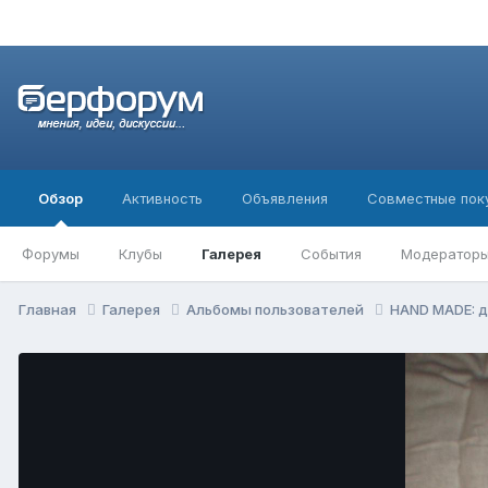
Обзор
Активность
Объявления
Совместные пок
Форумы
Клубы
Галерея
События
Модератор
Главная
Галерея
Альбомы пользователей
HAND MADE: 