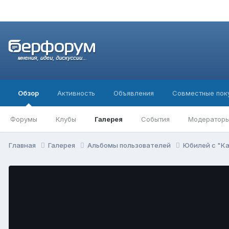
Обзор
Активность
Объявления
Совместные пок
Форумы
Клубы
Галерея
События
Модератор
Главная
Галерея
Альбомы пользователей
Юбилей с "К