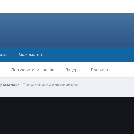
упки
Знакомства
ы
Пользователи онлайн
Лидеры
Правила
арамелей"
Кролик-шоу для юбиляра!