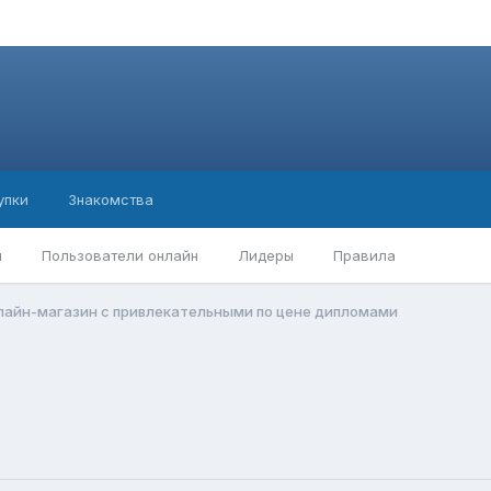
упки
Знакомства
ы
Пользователи онлайн
Лидеры
Правила
лайн-магазин с привлекательными по цене дипломами