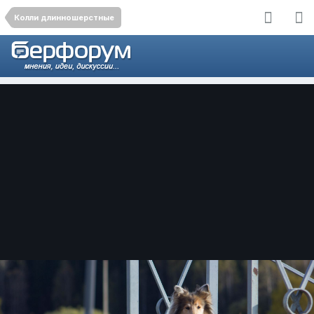
Колли длинношерстные