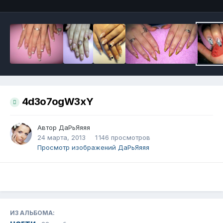
4d3o7ogW3xY
Автор
ДаРьЯяяя
24 марта, 2013
1 146 просмотров
Просмотр изображений ДаРьЯяяя
ИЗ АЛЬБОМА: