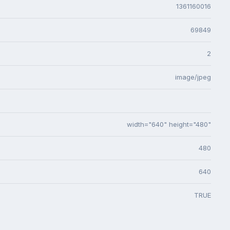
1361160016
69849
2
image/jpeg
width="640" height="480"
480
640
TRUE