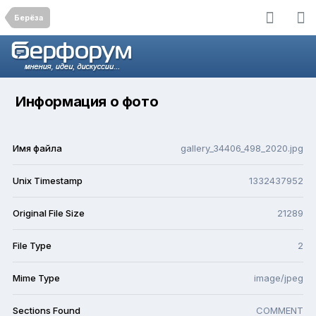
Берёза
Информация о фото
Имя файла
gallery_34406_498_2020.jpg
Unix Timestamp
1332437952
Original File Size
21289
File Type
2
Mime Type
image/jpeg
Sections Found
COMMENT