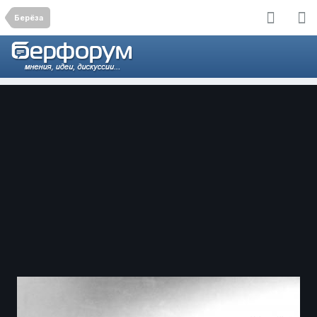
Берёза