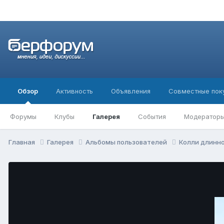
Обзор
Активность
Объявления
Совместные пок
Форумы
Клубы
Галерея
События
Модератор
Главная
Галерея
Альбомы пользователей
Колли длин