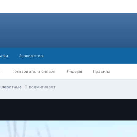
упки
Знакомства
ы
Пользователи онлайн
Лидеры
Правила
ношерстные
подмигивает