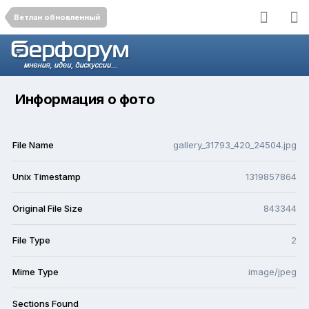
Ветлан обновленный
Информация о фото
File Name
gallery_31793_420_24504.jpg
Unix Timestamp
1319857864
Original File Size
843344
File Type
2
Mime Type
image/jpeg
Sections Found