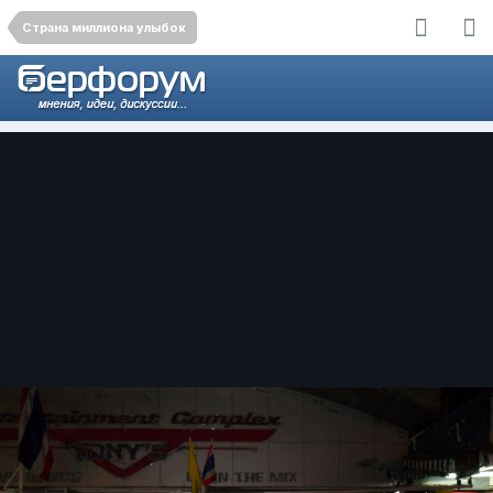
Страна миллиона улыбок