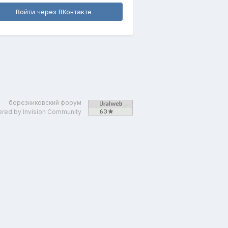
Войти через ВКонтакте
березниковский форум
red by Invision Community