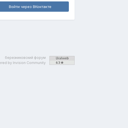
Войти через ВКонтакте
березниковский форум
red by Invision Community