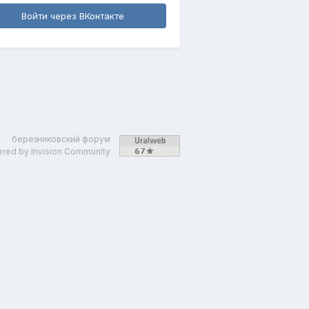
Войти через ВКонтакте
березниковский форум
red by Invision Community